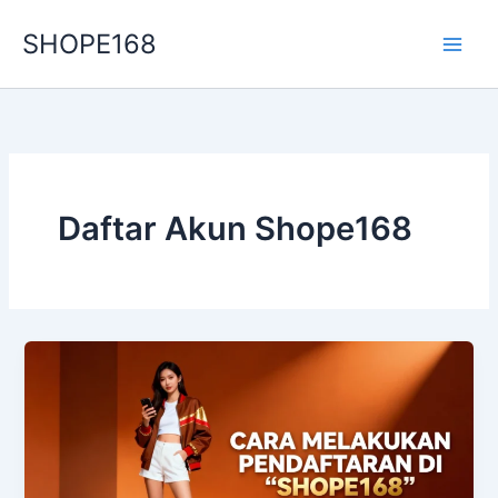
Skip
SHOPE168
to
content
Daftar Akun Shope168