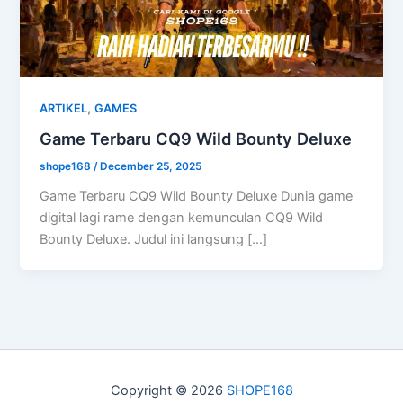
,
ARTIKEL
GAMES
Game Terbaru CQ9 Wild Bounty Deluxe
shope168
/
December 25, 2025
Game Terbaru CQ9 Wild Bounty Deluxe Dunia game
digital lagi rame dengan kemunculan CQ9 Wild
Bounty Deluxe. Judul ini langsung […]
Copyright © 2026
SHOPE168