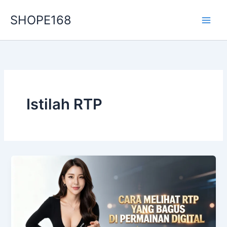
Skip
SHOPE168
to
content
Istilah RTP