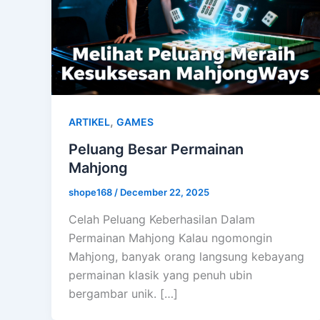
,
ARTIKEL
GAMES
Peluang Besar Permainan
Mahjong
shope168
/
December 22, 2025
Celah Peluang Keberhasilan Dalam
Permainan Mahjong Kalau ngomongin
Mahjong, banyak orang langsung kebayang
permainan klasik yang penuh ubin
bergambar unik. […]