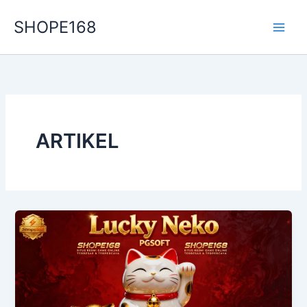
Skip
SHOPE168
to
content
ARTIKEL