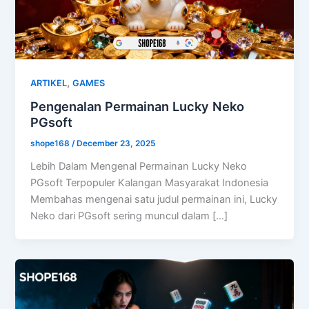
,
ARTIKEL
GAMES
Pengenalan Permainan Lucky Neko
PGsoft
shope168
/
December 23, 2025
Lebih Dalam Mengenal Permainan Lucky Neko
PGsoft Terpopuler Kalangan Masyarakat Indonesia
Membahas mengenai satu judul permainan ini, Lucky
Neko dari PGsoft sering muncul dalam […]