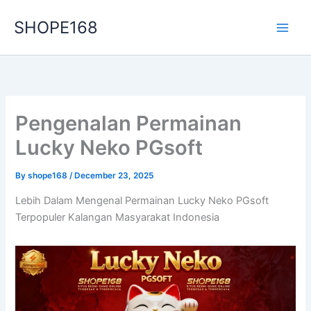
Skip
SHOPE168
to
content
Pengenalan Permainan
Lucky Neko PGsoft
By
shope168
/
December 23, 2025
Lebih Dalam Mengenal Permainan Lucky Neko PGsoft
Terpopuler Kalangan Masyarakat Indonesia