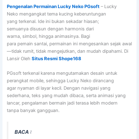
Pengenalan Permainan Lucky Neko PGsoft
– Lucky
Neko mengangkat tema kucing keberuntungan
yang terkenal. Ide ini bukan sekadar hiasan;
semuanya disusun dengan harmonis dari
warna, simbol, hingga animasinya. Bagi
para pemain santai, permainan ini mengesankan sejak awal
—tidak rumit, tidak mengejutkan, dan mudah dipahami. Di
Lansir Oleh
Situs Resmi Shope168
PGsoft terkenal karena mengutamakan desain untuk
perangkat mobile, sehingga Lucky Neko dirancang
agar nyaman di layar kecil. Dengan navigasi yang
sederhana, teks yang mudah dibaca, serta animasi yang
lancar, pengalaman bermain jadi terasa lebih modern
tanpa banyak gangguan.
BACA :