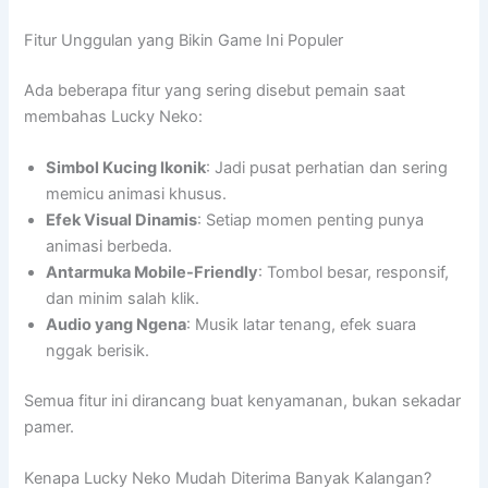
Fitur Unggulan yang Bikin Game Ini Populer
Ada beberapa fitur yang sering disebut pemain saat
membahas Lucky Neko:
Simbol Kucing Ikonik
: Jadi pusat perhatian dan sering
memicu animasi khusus.
Efek Visual Dinamis
: Setiap momen penting punya
animasi berbeda.
Antarmuka Mobile-Friendly
: Tombol besar, responsif,
dan minim salah klik.
Audio yang Ngena
: Musik latar tenang, efek suara
nggak berisik.
Semua fitur ini dirancang buat kenyamanan, bukan sekadar
pamer.
Kenapa Lucky Neko Mudah Diterima Banyak Kalangan?