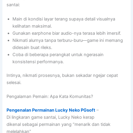
santai:
Main di kondisi layar terang supaya detail visualnya
kelihatan maksimal.
Gunakan earphone biar audio-nya terasa lebih imersif.
Nikmati alurnya tanpa terburu-buru—game ini memang
didesain buat rileks.
Coba di beberapa perangkat untuk ngerasain
konsistensi performanya.
Intinya, nikmati prosesnya, bukan sekadar ngejar cepat
selesai.
Pengalaman Pemain: Apa Kata Komunitas?
Pengenalan Permainan Lucky Neko PGsoft
–
Di lingkaran game santai, Lucky Neko kerap
dikenal sebagai permainan yang “menarik dan tidak
melelahkan”