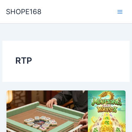
Skip
SHOPE168
to
content
RTP