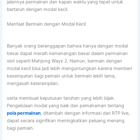
jalannya permainan dan kapan waktu yang tepat untuk
bertaruh dengan modal kecil.
Manfaat Bermain dengan Modal Kecil
Banyak orang beranggapan bahwa hanya dengan modal
besar dapat meraih kemenangan besar dalam permainan
slot seperti Mahjong Ways 2. Namun, bermain dengan
modal kecil bisa jadi lebih menguntungkan karena memberi
kesempatan bagi pemain untuk bermain lebih lama,
mengasah keterampilan.
serta membuat keputusan taruhan yang lebih bijak.
Pengelolaan modal yang baik dan pemahaman tentang
pola permainan
, ditambah dengan informasi dari RTP live,
dapat secara signifikan meningkatkan peluang menang
bagi pemain.