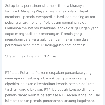
Setiap jenis permainan slot memiliki pola khasnya,
termasuk Mahjong Ways 2. Mengenali pola ini dapat
membantu pemain memprediksi hasil dan meningkatkan
peluang untuk menang. Pola dalam permainan slot
umumnya melibatkan kombinasi angka dari gulungan yang
dapat menghasilkan kemenangan. Pemain yang
memahami cara kerja gulungan dan mekanisme dalam
permainan akan memiliki keunggulan saat bermain.
Strategi Efektif dengan RTP Live
RTP atau Return to Player merupakan persentase yang
menunjukkan seberapa banyak uang taruhan yang
diperkirakan akan dikembalikan kepada pemain dari total
taruhan yang dilakukan. RTP live adalah konsep di mana
pemain dapat melihat persentase RTP secara langsung. Hal
ini memberikan pemain pemahaman tentang bagaimana