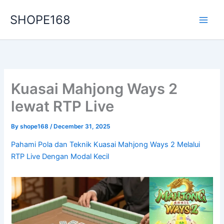
Skip
SHOPE168
to
content
Kuasai Mahjong Ways 2
lewat RTP Live
By
shope168
/
December 31, 2025
Pahami Pola dan Teknik Kuasai Mahjong Ways 2 Melalui
RTP Live Dengan Modal Kecil