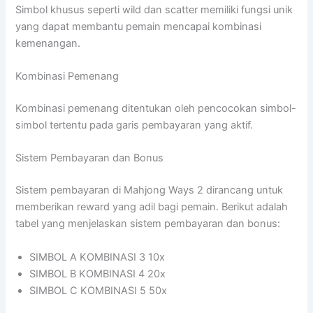
Simbol khusus seperti wild dan scatter memiliki fungsi unik
yang dapat membantu pemain mencapai kombinasi
kemenangan.
Kombinasi Pemenang
Kombinasi pemenang ditentukan oleh pencocokan simbol-
simbol tertentu pada garis pembayaran yang aktif.
Sistem Pembayaran dan Bonus
Sistem pembayaran di Mahjong Ways 2 dirancang untuk
memberikan reward yang adil bagi pemain. Berikut adalah
tabel yang menjelaskan sistem pembayaran dan bonus:
SIMBOL A KOMBINASI 3 10x
SIMBOL B KOMBINASI 4 20x
SIMBOL C KOMBINASI 5 50x