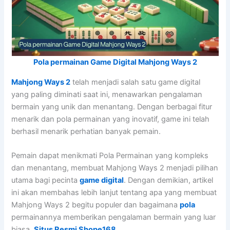
Pola permainan Game Digital Mahjong Ways 2
Mahjong Ways 2
telah menjadi salah satu game digital
yang paling diminati saat ini, menawarkan pengalaman
bermain yang unik dan menantang. Dengan berbagai fitur
menarik dan pola permainan yang inovatif, game ini telah
berhasil menarik perhatian banyak pemain.
Pemain dapat menikmati Pola Permainan yang kompleks
dan menantang, membuat Mahjong Ways 2 menjadi pilihan
utama bagi pecinta
game digital
. Dengan demikian, artikel
ini akan membahas lebih lanjut tentang apa yang membuat
Mahjong Ways 2 begitu populer dan bagaimana
pola
permainannya memberikan pengalaman bermain yang luar
biasa.
Situs Resmi Shope168