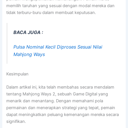
memilih taruhan yang sesuai dengan modal mereka dan
tidak terburu-buru dalam membuat keputusan.
BACA JUGA :
Pulsa Nominal Kecil Diproses Sesuai Nilai
Mahjong Ways
Kesimpulan
Dalam artikel ini, kita telah membahas secara mendalam
tentang Mahjong Ways 2, sebuah Game Digital yang
menarik dan menantang. Dengan memahami pola
permainan dan menerapkan strategi yang tepat, pemain
dapat meningkatkan peluang kemenangan mereka secara
signifikan.