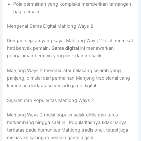
Pola permainan yang kompleks memberikan tantangan
bagi pemain.
Mengenal Game Digital Mahjong Ways 2
Dengan sejarah yang kaya, Mahjong Ways 2 telah memikat
hati banyak pemain.
Game digital
ini menawarkan
pengalaman bermain yang unik dan menarik.
Mahjong Ways 2 memiliki latar belakang sejarah yang
panjang, dimulai dari permainan Mahjong tradisional yang
kemudian diadaptasi menjadi game digital.
Sejarah dan Popularitas Mahjong Ways 2
Mahjong Ways 2 mulai populer sejak dirilis dan terus
berkembang hingga saat ini. Popularitasnya tidak hanya
terbatas pada komunitas Mahjong tradisional, tetapi juga
meluas ke kalangan pemain game digital.