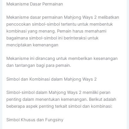
Mekanisme Dasar Permainan
Mekanisme dasar permainan Mahjong Ways 2 melibatkan
pencocokan simbol-simbol tertentu untuk membentuk
kombinasi yang menang. Pemain harus memahami
bagaimana simbol-simbol ini berinteraksi untuk
menciptakan kemenangan
Mekanisme ini dirancang untuk memberikan kesenangan
dan tantangan bagi para pemain.
Simbol dan Kombinasi dalam Mahjong Ways 2
Simbol-simbol dalam Mahjong Ways 2 memiliki peran
penting dalam menentukan kemenangan. Berikut adalah
beberapa aspek penting terkait simbol dan kombinasi:
Simbol Khusus dan Fungsiny