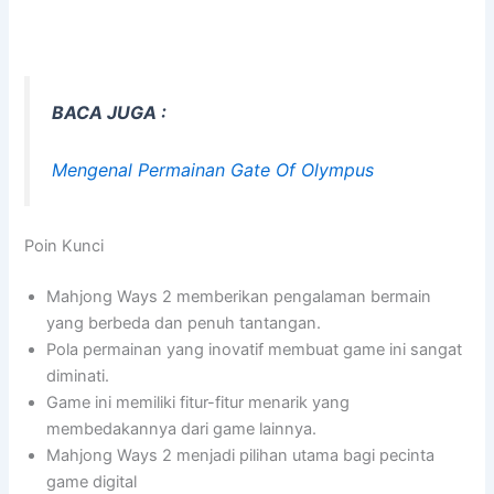
BACA JUGA :
Mengenal Permainan Gate Of Olympus
Poin Kunci
Mahjong Ways 2 memberikan pengalaman bermain
yang berbeda dan penuh tantangan.
Pola permainan yang inovatif membuat game ini sangat
diminati.
Game ini memiliki fitur-fitur menarik yang
membedakannya dari game lainnya.
Mahjong Ways 2 menjadi pilihan utama bagi pecinta
game digital