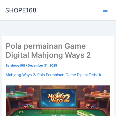
Skip
SHOPE168
to
content
Pola permainan Game
Digital Mahjong Ways 2
By
shope168
/
December 31, 2025
Mahjong Ways 2: Pola Permainan Game Digital Terbaik