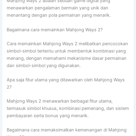
Mahjong Ways 2 adalah sebuah game digital yang
menawarkan pengalaman bermain yang unik dan
menantang dengan pola permainan yang menarik.
Bagaimana cara memainkan Mahjong Ways 2?
Cara memainkan Mahjong Ways 2 melibatkan pencocokan
simbol-simbol tertentu untuk membentuk kombinasi yang
menang, dengan memahami mekanisme dasar permainan
dan simbol-simbol yang digunakan.
Apa saja fitur utama yang ditawarkan oleh Mahjong Ways
2?
Mahjong Ways 2 menawarkan berbagai fitur utama,
termasuk simbol khusus, kombinasi pemenang, dan sistem
pembayaran serta bonus yang menarik.
Bagaimana cara memaksimalkan kemenangan di Mahjong